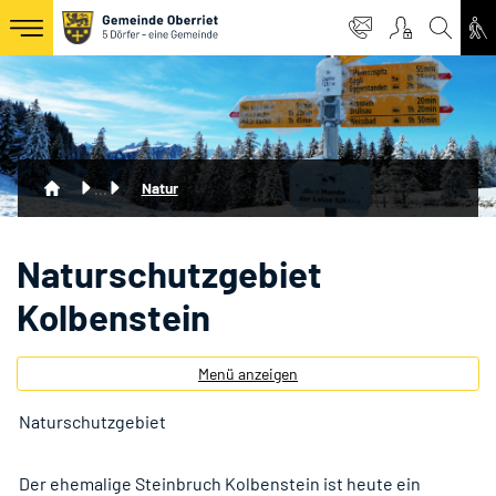
Oberriet Logo
zur Startseite
Direkt zur Hauptnavigation
Direkt zum Inhalt
Direkt zur Suche
Direkt zum Stichwortverzeichnis
(ausgewählt)
Natur
Naturschutzgebiet
Kolbenstein
Menü anzeigen
Naturschutzgebiet
Der ehemalige Steinbruch Kolbenstein ist heute ein