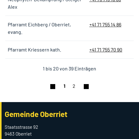
Alex
Pfarramt Eichberg / Oberriet,
+41 71 755 14 86
evang.
Pfarramt Kriessern kath.
+41 71 755 70 90
1 bis 20 von 39 Einträgen
1
2
Gemeinde Oberriet
Staatsstrasse 92
9463 Oberriet