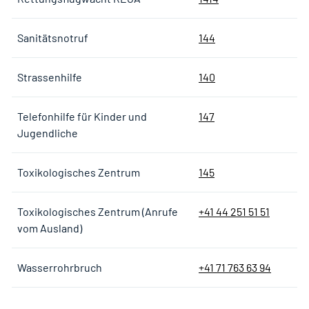
Sanitätsnotruf
144
Strassenhilfe
140
Telefonhilfe für Kinder und
147
Jugendliche
Toxikologisches Zentrum
145
Toxikologisches Zentrum (Anrufe
+41 44 251 51 51
vom Ausland)
Wasserrohrbruch
+41 71 763 63 94