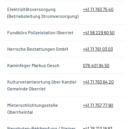
Elektrizitätsversorgung
+41 71 763 75 40
(Betriebsleitung Stromversorgung)
Fundbüro Polizeistation Oberriet
+41 58 229 60 50
Herrsche Bestattungen GmbH
+41 71 761 03 03
Kaminfeger Markus Oesch
076 401 94 50
Kulturverantwortung über Kanzlei
+41 71 763 64 20
Gemeinde Oberriet
Mieterschlichtungsstelle
+41 71 757 77 90
Oberrheintal
Neophyten-Bekämpfung / Steiger
+41 76 713 18 83