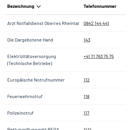
Bezeichnung
Telefonnummer
Arzt Notfalldienst Oberres Rheintal
0842 144 441
Die Dargebotene Hand
143
Elektrizitätsversorgung
+41 71 763 75 75
(Technische Betriebe)
Europäische Notrufnummer
112
Feuerwehrnotruf
118
Polizeinotruf
117
Rettungsflugwacht REGA
1414