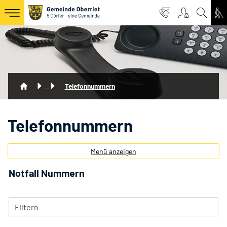
Oberriet Logo
zur Startseite
Direkt zur Hauptnavigation
Direkt zum Inhalt
Direkt zur Suche
Direkt zum Stichwortverzeichnis
(ausgewählt)
Telefonnummern
Telefonnummern
Menü anzeigen
Notfall Nummern
Filtern