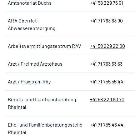
Amtsnotariat Buchs
+41 58 229 76 91
ARA Oberriet -
+41 71 763 63 90
Abwasserentsorgung
Arbeitsvermittlungszentrum RAV
+41 58 229 22 00
Arzt / Freimed Ärztehaus
+41 71 763 63 53
Arzt / Praxis am Rhy
+41 71 755 55 44
Berufs- und Laufbahnberatung
+41 58 229 90 70
Rheintal
Ehe- und Familienberatungsstelle
+41 71 755 46 44
Rheintal