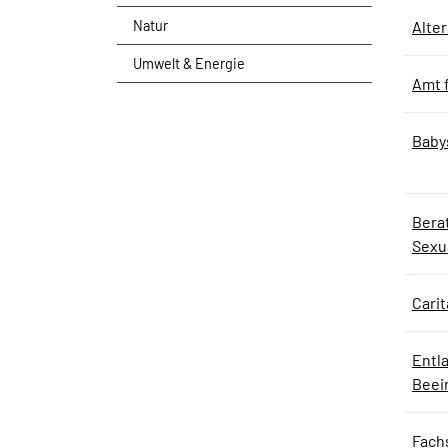
Natur
Alte
Umwelt & Energie
Amt f
Baby
Bera
Sexua
Carit
Entl
Beei
Fachs