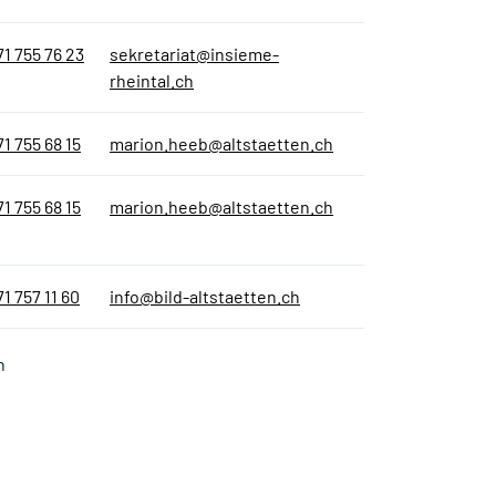
71 755 76 23
sekretariat@insieme-
rheintal.ch
71 755 68 15
marion.heeb@altstaetten.ch
71 755 68 15
marion.heeb@altstaetten.ch
71 757 11 60
info@bild-altstaetten.ch
n