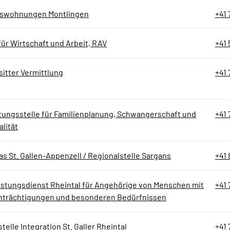
rswohnungen Montlingen
+41 
ür Wirtschaft und Arbeit, RAV
+41 
sitter Vermittlung
+41 
tungsstelle für Familienplanung, Schwangerschaft und
+41 
lität
as St. Gallen-Appenzell / Regionalstelle Sargans
+41 
astungsdienst Rheintal für Angehörige von Menschen mit
+41 
nträchtigungen und besonderen Bedürfnissen
telle Integration St. Galler Rheintal
+41 