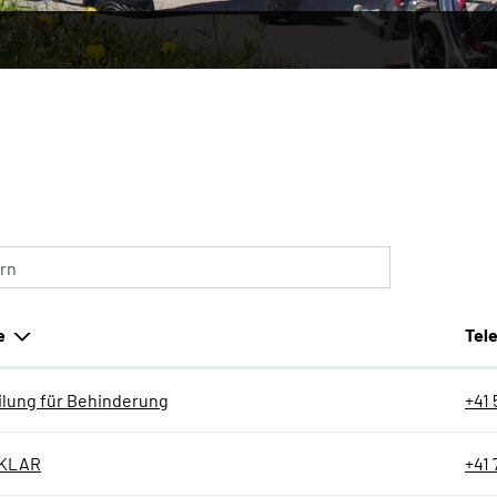
ählt)
ern
e
Tel
ilung für Behinderung
+41 
sKLAR
+41 