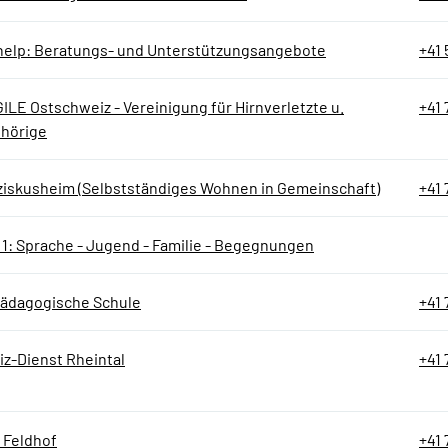
 help: Beratungs- und Unterstützungsangebote
+41 
LE Ostschweiz - Vereinigung für Hirnverletzte u.
+41 
hörige
ziskusheim (Selbstständiges Wohnen in Gemeinschaft)
+41 
 1: Sprache - Jugend - Familie - Begegnungen
pädagogische Schule
+41 
iz-Dienst Rheintal
+41 
 Feldhof
+41 