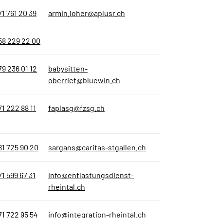
71 761 20 39
armin.loher@aplusr.ch
58 229 22 00
79 236 01 12
babysitten-
oberriet@bluewin.ch
71 222 88 11
faplasg@fzsg.ch
81 725 90 20
sargans@caritas-stgallen.ch
71 599 67 31
info@entlastungsdienst-
rheintal.ch
71 722 95 54
info@integration-rheintal.ch