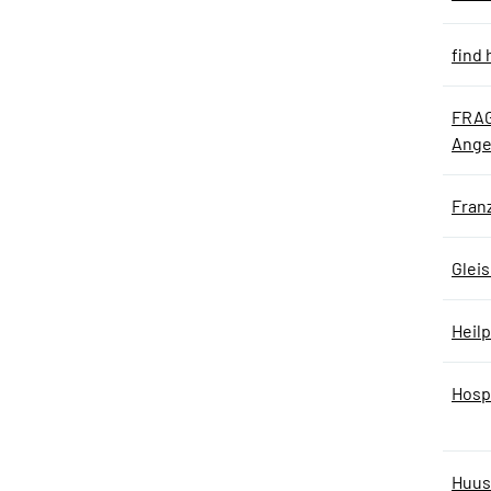
find
FRAGI
Ange
Fran
Gleis
Heil
Hosp
Huus