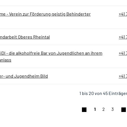
me - Verein zur Förderung geistig Behinderter
+41 
ndarbeit Oberes Rheintal
+41 
DI - die alkoholfreie Bar von Jugendlichen an ihrem
+41 
anlass
er- und Jugendheim Bild
+41 
1 bis 20 von 45 Einträge
1
2
3