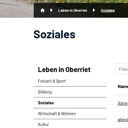
(ausgew
Leben in Oberriet
Soziales
Soziales
Leben in Oberriet
Filt
Freizeit & Sport
Nam
Bildung
Soziales
Abte
(ausgewählt)
Wirtschaft & Wohnen
alle
Kultur