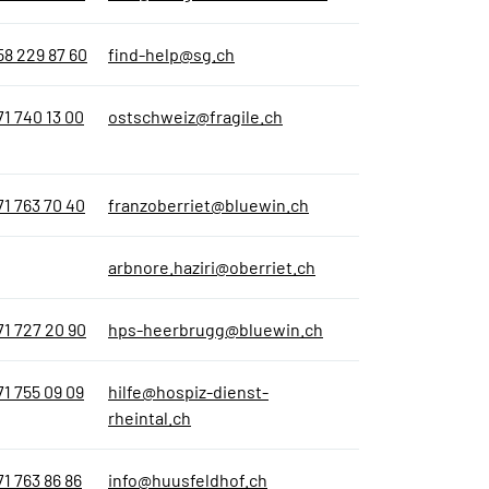
58 229 87 60
find-help@sg.ch
71 740 13 00
ostschweiz@fragile.ch
71 763 70 40
franzoberriet@bluewin.ch
arbnore.haziri@oberriet.ch
71 727 20 90
hps-heerbrugg@bluewin.ch
71 755 09 09
hilfe@hospiz-dienst-
rheintal.ch
71 763 86 86
info@huusfeldhof.ch