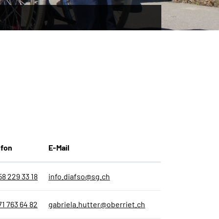
efon
E-Mail
58 229 33 18
info.diafso@sg.ch
71 763 64 82
gabriela.hutter@oberriet.ch